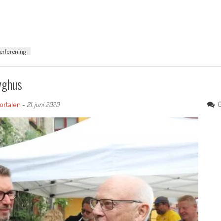
lerforening
yghus
ortalen
-
21. juni 2020