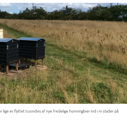
 lige er flyttet tusindvis af nye fredelige honningbier ind i ni stader på