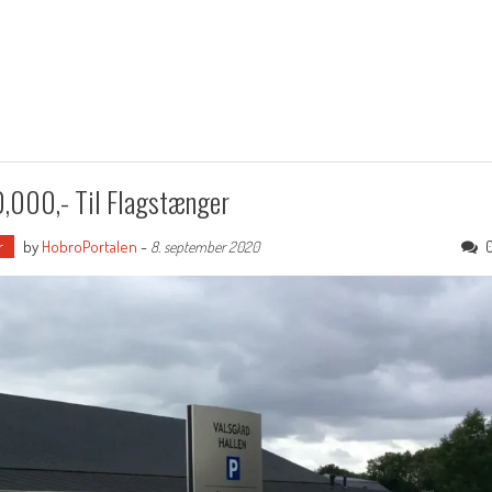
0,000,- Til Flagstænger
r
by
HobroPortalen
-
8. september 2020