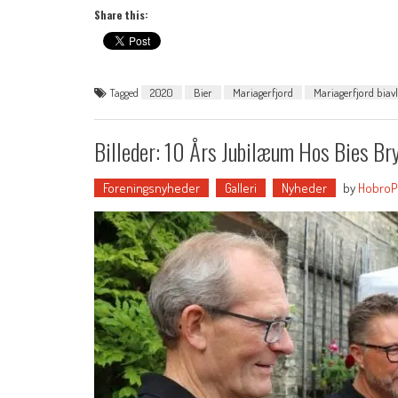
Share this:
Tagged
2020
Bier
Mariagerfjord
Mariagerfjord biav
Billeder: 10 Års Jubilæum Hos Bies Br
Foreningsnyheder
Galleri
Nyheder
by
HobroP