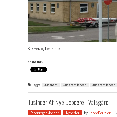
Klik her, og læs mere
Share this:
Tagged
Jutlander
Jutlander fonden
Jutlander fonden
Tusinder Af Nye Beboere I Valsgård
Foreningsnyheder
Nyheder
by
HobroPortalen
-
2