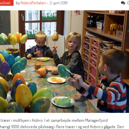
vslivet
by
HobroPortalen
-
3. april 2019
træer i midtbyen i Hobro. I et samarbejde mellem Mariagerfjord
phængt 1000 dekorede påskeæg i flere træer i og ved Hobro`s gågade. Den