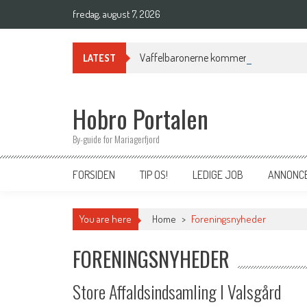
Skip
fredag, august 7, 2026
to
content
Vaffelbaronerne kommer til Hobro og se
LATEST
Hobro Portalen
By-guide for Mariagerfjord
FORSIDEN
TIP OS!
LEDIGE JOB
ANNONC
You are here
Home
>
Foreningsnyheder
FORENINGSNYHEDER
Store Affaldsindsamling I Valsgård