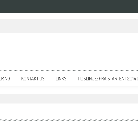
rverer Bubble Waffles i lange baner
ERING
KONTAKT OS
LINKS
TIDSLINJE: FRA STARTEN I 2014 