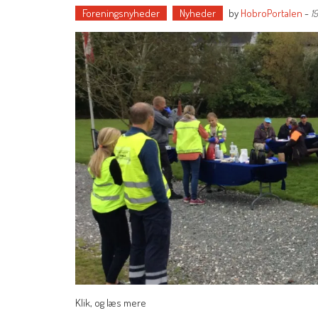
Foreningsnyheder
Nyheder
by
HobroPortalen
-
1
Klik, og læs mere