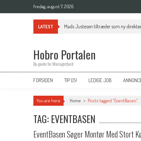
Skip
fredag, august 7, 2026
to
content
Mads Justesen tiltræder som ny direktør
LATEST
Hobro Portalen
By-guide for Mariagerfjord
FORSIDEN
TIP OS!
LEDIGE JOB
ANNONC
You are here
Home
>
Posts tagged "EventBasen"
TAG: EVENTBASEN
EventBasen Søger Montør Med Stort K