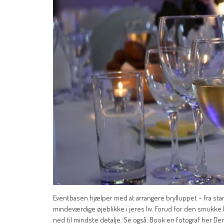
Eventbasen hjælper med at arrangere brylluppet – fra start 
mindeværdige øjeblikke i jeres liv. Forud for den smukke
ned til mindste detalje. Se også: Book en fotograf her Der 