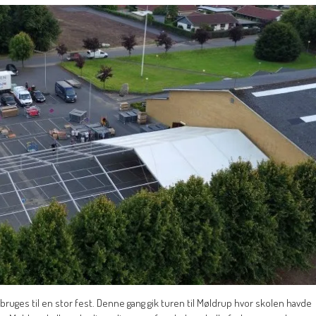
bruges til en stor fest. Denne gang gik turen til Møldrup hvor skolen havde