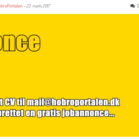
broPortalen
-
22. marts 2017