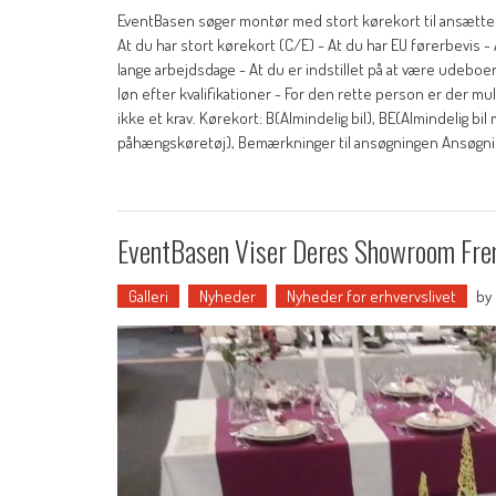
EventBasen søger montør med stort kørekort til ansættels
At du har stort kørekort (C/E) - At du har EU førerbevis - 
lange arbejdsdage - At du er indstillet på at være udeboen
løn efter kvalifikationer - For den rette person er der mu
ikke et krav. Kørekort: B(Almindelig bil), BE(Almindelig bi
påhængskøretøj), Bemærkninger til ansøgningen Ansøgnin
EventBasen Viser Deres Showroom Fr
Galleri
Nyheder
Nyheder for erhvervslivet
by