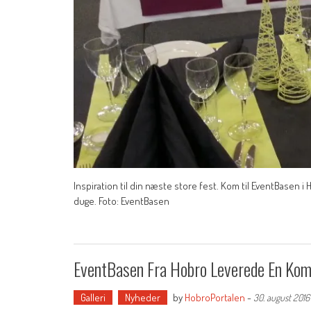
Inspiration til din næste store fest. Kom til EventBasen 
duge. Foto: EventBasen
EventBasen Fra Hobro Leverede En Komp
Galleri
Nyheder
by
HobroPortalen
-
30. august 2016