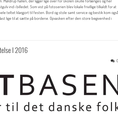
. Møldrup hallen, der ligger lige over for skolen skulle forlænges og her
v ind i billedet. Som vist på fotoserien blev lokale frivillige tilkaldt for at
le teltet klargjort til festen. Bord og stole samt service og bestik kom ogs
st lige til at sætte på bordene. Opvasken efter den store begivenhed i
telse I 2016