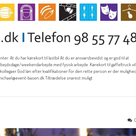
r: At du har kørekort til lastbil At du er ansvarsbevidst og er god til at
arbejdsdage/weekendarbejde med fysisk arbejde. Kørekort til gaffeltruck vil
 kollegaer God løn efter kvalifikationer For den rette person er der mulighe
 michael@event-basen.dk Tiltrædelse snarest muligt