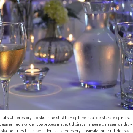
til slut Jeres bryllup skulle helst gå hen og blive et af de største og mest
 begivenhed skal der dog bruges meget tid på at arrangere den særlige dag -
skal bestilles tid i kirken, der skal sendes bryllupsinvitationer ud, der skal