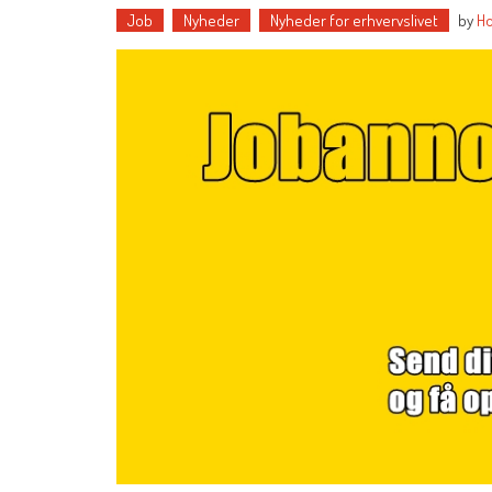
Job
Nyheder
Nyheder for erhvervslivet
by
Ho