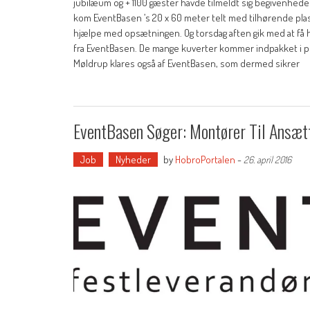
jubilæum og + 1100 gæster havde tilmeldt sig begivenheden
kom EventBasen ’s 20 x 60 meter telt med tilhørende plastgul
hjælpe med opsætningen. Og torsdag aften gik med at få he
fra EventBasen. De mange kuverter kommer indpakket i pla
Møldrup klares også af EventBasen, som dermed sikrer
EventBasen Søger: Montører Til Ansæt
Job
Nyheder
by
HobroPortalen
-
26. april 2016