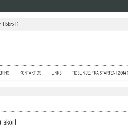
 i Hobro IK
ERING
KONTAKT OS
LINKS
TIDSLINJE: FRA STARTEN I 2014 
ørekort