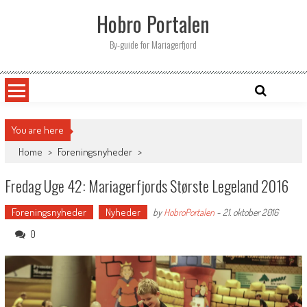
Skip
Hobro Portalen
to
content
By-guide for Mariagerfjord
You are here
Home
>
Foreningsnyheder
>
Fredag Uge 42: Mariagerfjords Største Legeland 2016
Foreningsnyheder
Nyheder
by
HobroPortalen
-
21. oktober 2016
0