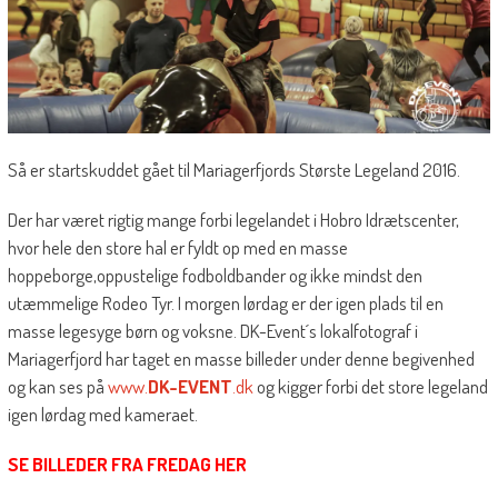
Så er startskuddet gået til Mariagerfjords Største Legeland 2016.
Der har været rigtig mange forbi legelandet i Hobro Idrætscenter,
hvor hele den store hal er fyldt op med en masse
hoppeborge,oppustelige fodboldbander og ikke mindst den
utæmmelige Rodeo Tyr. I morgen lørdag er der igen plads til en
masse legesyge børn og voksne. DK-Event´s lokalfotograf i
Mariagerfjord har taget en masse billeder under denne begivenhed
og kan ses på
www.
DK-EVENT
.dk
og kigger forbi det store legeland
igen lørdag med kameraet.
SE BILLEDER FRA FREDAG HER