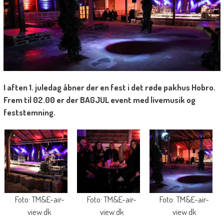
I aften 1. juledag åbner der en fest i det røde pakhus Hobro.
Frem til 02.00 er der BAGJUL event med livemusik og
feststemning.
Foto: TM&E-air-
Foto: TM&E-air-
Foto: TM&E-air-
view.dk
view.dk
view.dk