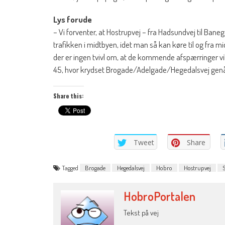
Lys forude
– Vi forventer, at Hostrupvej – fra Hadsundvej til Banega
trafikken i midtbyen, idet man så kan køre til og fra
der er ingen tvivl om, at de kommende afspærringer vil m
45, hvor krydset Brogade/Adelgade/Hegedalsvej gen
Share this:
Tweet
Share
Tagged
Brogade
Hegedalsvej
Hobro
Hostrupvej
S
HobroPortalen
Tekst på vej