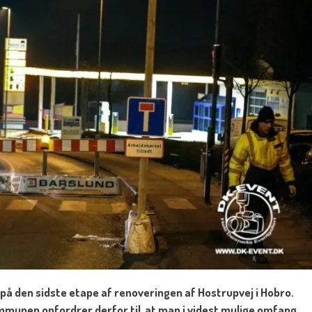
på den sidste etape af renoveringen af Hostrupvej i Hobro.
ommunen opfordrer derfor til, at man i videst mulige omfang