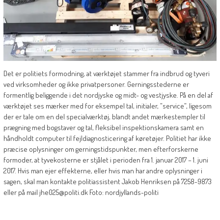
Det er politiets formodning, at værktøjet stammer fra indbrud og tyveri
ved virksomheder og ikke privatpersoner. Gerningsstederne er
formentlig beliggende i det nordjyske og midt- og vestjyske. På en del af
værktøjet ses mærker med for eksempel tal, initialer, ”service”, ligesom
der er tale om en del specialværktøj, blandt andet mærkestempler til
prægning med bogstaver og tal, fleksibel inspektionskamera samt en
håndholdt computer til fejldiagnosticering af køretøjer. Politiet har ikke
præcise oplysninger om gerningstidspunkter, men efterforskerne
formoder, at tyvekosterne er stjålet i perioden fra 1. januar 2017 – 1. juni
2017. Hvis man ejer effekterne, eller hvis man har andre oplysninger i
sagen, skal man kontakte politiassistent Jakob Henriksen på 7258-9873
eller på mail jhe025@politi.dk Foto: nordjyllands-politi