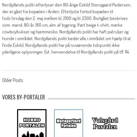
Nordjyllands politi efterlyser den 80-årige Eskild Stensgaard Pedersen,
der er gået fra bopælen i Arden. Efterlyste forlod bopælen til
fods tirsdag den 2. maj mellem kl. 2100 og kl. 2300. Bortgået beskrives
som: mand, 80-år, 180 cm, alm. af bygning. Iført beige t-shirt, mørke
cowboybukser og hjemmesko. Nordjyllands politi har haft patruljer og
hunde i området. Nordjyllands politi beder alle i området om hjælp til at
finde Eskild. Nordjyllands politi har på nuværende tidspunkt ikke
yderligere oplysninger. Evt. henvendelse til Nordjyllands politi på tlf. 114.
Posts
Older Posts
navigation
VORES BY-PORTALER