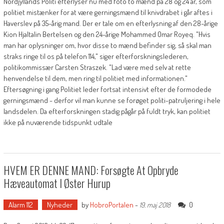
Nordjyllands Politi efterlyser nu med foto to mænd på 28 og 24 år, som
politiet mistænker for at være gerningsmænd til knivdrabet i går aftes i
Haverslev på 35-årig mand. Der er tale om en efterlysning af den 28-årige
Kion Hjaltalin Bertelsen og den 24-årige Mohammed Omar Royeq. "Hvis
man har oplysninger om, hvor disse to mænd befinder sig, så skal man
straks ringe til os på telefon 114," siger efterforskningslederen,
politikommissær Carsten Straszek. "Lad være med selv at rette
henvendelse til dem, men ring til politiet med informationen."
Eftersøgning i gang Politiet leder fortsat intensivt efter de formodede
gerningsmænd - derfor vil man kunne se forøget politi-patruljering i hele
landsdelen. Da efterforskningen stadig pågår på fuldt tryk, kan politiet
ikke på nuværende tidspunkt udtale
HVEM ER DENNE MAND: Forsøgte At Opbryde
Hæveautomat I Øster Hurup
Alarm 112
Nyheder
by
HobroPortalen
-
0
19. maj 2018