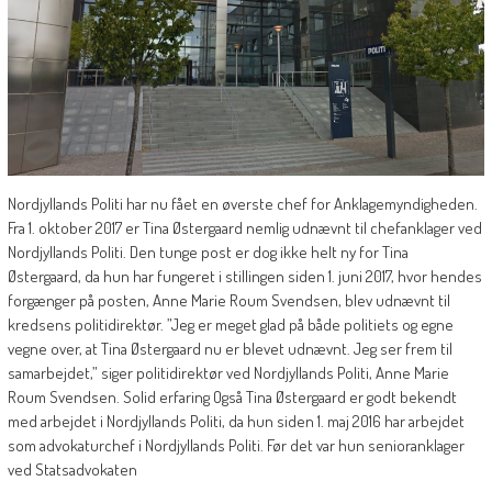
Nordjyllands Politi har nu fået en øverste chef for Anklagemyndigheden.
Fra 1. oktober 2017 er Tina Østergaard nemlig udnævnt til chefanklager ved
Nordjyllands Politi. Den tunge post er dog ikke helt ny for Tina
Østergaard, da hun har fungeret i stillingen siden 1. juni 2017, hvor hendes
forgænger på posten, Anne Marie Roum Svendsen, blev udnævnt til
kredsens politidirektør. ”Jeg er meget glad på både politiets og egne
vegne over, at Tina Østergaard nu er blevet udnævnt. Jeg ser frem til
samarbejdet,” siger politidirektør ved Nordjyllands Politi, Anne Marie
Roum Svendsen. Solid erfaring Også Tina Østergaard er godt bekendt
med arbejdet i Nordjyllands Politi, da hun siden 1. maj 2016 har arbejdet
som advokaturchef i Nordjyllands Politi. Før det var hun senioranklager
ved Statsadvokaten