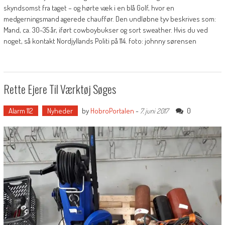
skyndsomst fra taget – og hørte væk i en blå Golf, hvor en
medgerningsmand agerede chauffør. Den undløbne tyv beskrives som:
Mand, ca. 30-35 år, iført cowboybukser og sort sweather. Hvis du ved
noget, så kontakt Nordjyllands Politi på 114. foto: johnny sørensen
Rette Ejere Til Værktøj Søges
Alarm 112
Nyheder
by
HobroPortalen
-
0
7. juni 2017