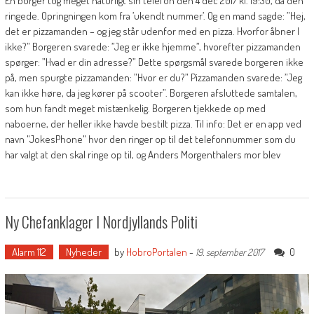
En borger tog meget naturligt sin telefon den 4 dec 2017 kl. 19:30, da den
ringede. Opringningen kom fra ’ukendt nummer’. Og en mand sagde: ”Hej,
det er pizzamanden – og jeg står udenfor med en pizza. Hvorfor åbner I
ikke?” Borgeren svarede: ”Jeg er ikke hjemme”, hvorefter pizzamanden
spørger: ”Hvad er din adresse?” Dette spørgsmål svarede borgeren ikke
på, men spurgte pizzamanden: ”Hvor er du?” Pizzamanden svarede: ”Jeg
kan ikke høre, da jeg kører på scooter”. Borgeren afsluttede samtalen,
som hun fandt meget mistænkelig. Borgeren tjekkede op med
naboerne, der heller ikke havde bestilt pizza. Til info: Det er en app ved
navn "JokesPhone" hvor den ringer op til det telefonnummer som du
har valgt at den skal ringe op til, og Anders Morgenthalers mor blev
Ny Chefanklager I Nordjyllands Politi
Alarm 112
Nyheder
by
HobroPortalen
-
0
19. september 2017