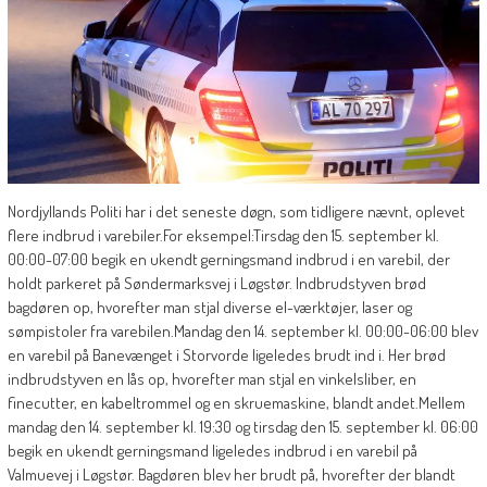
Nordjyllands Politi har i det seneste døgn, som tidligere nævnt, oplevet
flere indbrud i varebiler.For eksempel:Tirsdag den 15. september kl.
00:00-07:00 begik en ukendt gerningsmand indbrud i en varebil, der
holdt parkeret på Søndermarksvej i Løgstør. Indbrudstyven brød
bagdøren op, hvorefter man stjal diverse el-værktøjer, laser og
sømpistoler fra varebilen.Mandag den 14. september kl. 00:00-06:00 blev
en varebil på Banevænget i Storvorde ligeledes brudt ind i. Her brød
indbrudstyven en lås op, hvorefter man stjal en vinkelsliber, en
finecutter, en kabeltrommel og en skruemaskine, blandt andet.Mellem
mandag den 14. september kl. 19:30 og tirsdag den 15. september kl. 06:00
begik en ukendt gerningsmand ligeledes indbrud i en varebil på
Valmuevej i Løgstør. Bagdøren blev her brudt på, hvorefter der blandt