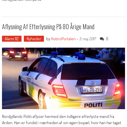
Aflysning Af Efterlysning På 80 Årige Mand
Alarm 112
Nyheder
by
HobroPortalen
-
0
3. maj 2017
Nordjyllands Politi aflyser hermed den tidligere efterlyste mand fra
Arden. Han er fundet i nærheden af sin egen bopæl, hvor han har taget