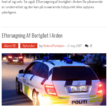
livet af sig selv. Se også: Eftersøgning af bortgået i Arden De pårørende
er underrettet og der kan på nuværende tidspunkt ikke oplyses
yderligere.
Eftersøgning Af Bortgået I Arden
Alarm 112
Nyheder
by
HobroPortalen
-
0
3. maj 2017