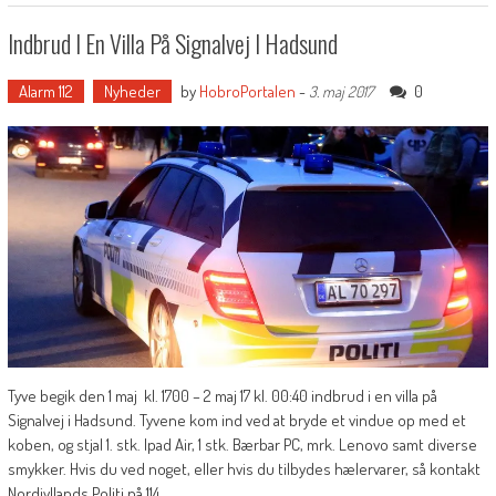
Indbrud I En Villa På Signalvej I Hadsund
Alarm 112
Nyheder
by
HobroPortalen
-
0
3. maj 2017
Tyve begik den 1 maj kl. 1700 – 2 maj 17 kl. 00:40 indbrud i en villa på
Signalvej i Hadsund. Tyvene kom ind ved at bryde et vindue op med et
koben, og stjal 1. stk. Ipad Air, 1 stk. Bærbar PC, mrk. Lenovo samt diverse
smykker. Hvis du ved noget, eller hvis du tilbydes hælervarer, så kontakt
Nordjyllands Politi på 114.