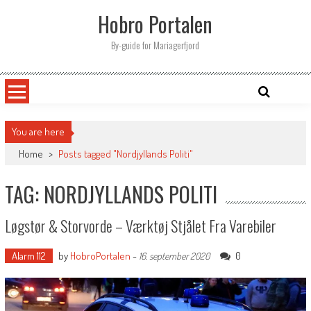
Skip
Hobro Portalen
to
content
By-guide for Mariagerfjord
You are here
Home
>
Posts tagged "Nordjyllands Politi"
TAG: NORDJYLLANDS POLITI
Løgstør & Storvorde – Værktøj Stjålet Fra Varebiler
Alarm 112
by
HobroPortalen
-
0
16. september 2020