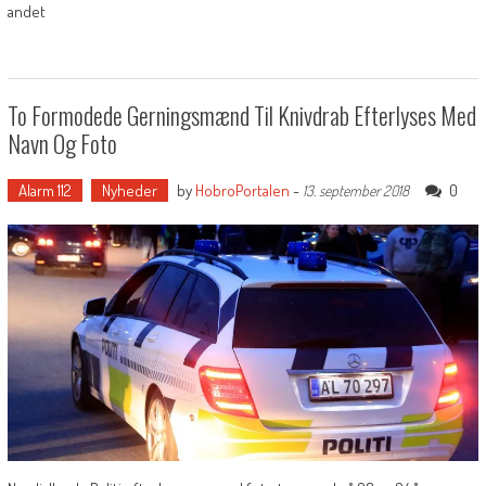
andet
To Formodede Gerningsmænd Til Knivdrab Efterlyses Med
Navn Og Foto
Alarm 112
Nyheder
by
HobroPortalen
-
0
13. september 2018