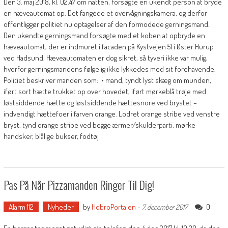
Den 3. maj 2018, kl. 02.47 om natten, forsøgte en ukendt person at bryde
en hæveautomat op. Det fangede et overvågningskamera, og derfor
offentliggør politiet nu optagelser af den formodede gerningsmand.
Den ukendte gerningsmand forsøgte med et koben at opbryde en
hæveautomat, der er indmuret i facaden på Kystvejen 51 i Øster Hurup
ved Hadsund. Hæveautomaten er dog sikret, så tyveri ikke var mulig,
hvorfor gerningsmandens følgelig ikke lykkedes med sit forehavende.
Politiet beskriver manden som: • mand, tyndt lyst skæg om munden,
iført sort hætte trukket op over hovedet, iført mørkeblå trøje med
løstsiddende hætte og løstsiddende hættesnore ved brystet –
indvendigt hættefoer i farven orange. Lodret orange stribe ved venstre
bryst, tynd orange stribe ved begge ærmer/skulderparti, mørke
handsker, blålige bukser, fodtøj
Pas På Når Pizzamanden Ringer Til Dig!
Alarm 112
Nyheder
by
HobroPortalen
-
0
7. december 2017