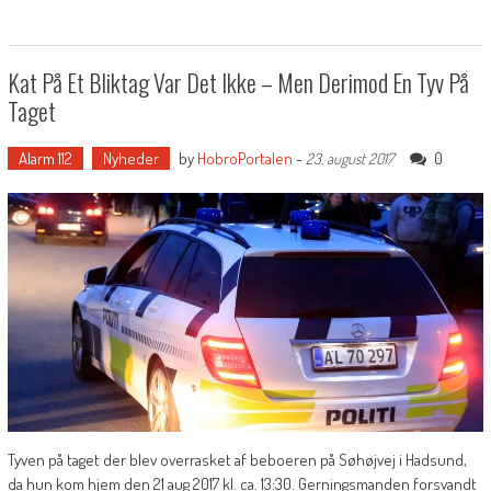
Kat På Et Bliktag Var Det Ikke – Men Derimod En Tyv På
Taget
Alarm 112
Nyheder
by
HobroPortalen
-
0
23. august 2017
Tyven på taget der blev overrasket af beboeren på Søhøjvej i Hadsund,
da hun kom hjem den 21 aug 2017 kl. ca. 13:30. Gerningsmanden forsvandt