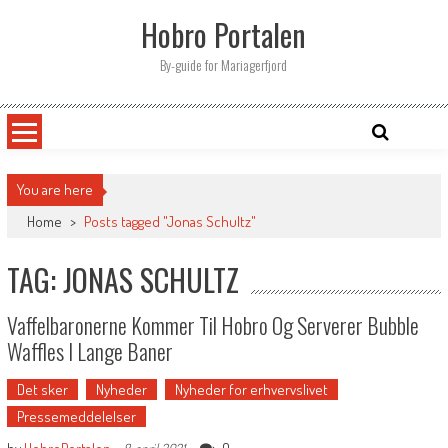
Skip
Hobro Portalen
to
content
By-guide for Mariagerfjord
You are here
Home
>
Posts tagged "Jonas Schultz"
TAG: JONAS SCHULTZ
Vaffelbaronerne Kommer Til Hobro Og Serverer Bubble
Waffles I Lange Baner
Det sker
Nyheder
Nyheder for erhvervslivet
Pressemeddelelser