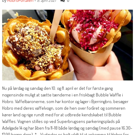
by
HobroPortalen
-
0
8. april 2021
Nu på lørdag og søndag den 10. og 11. april er det for første gang
nogensinde muligt at sætte tænderne i en friskbagt Bubble Waffle i
Hobro. Vaffelbaronerne, som har kontor og lager i Bjerringbro, besøger
Hobro med deres vaffelvogn, som de hen over foråret og sommeren
kører land og rige rundt med for at udbrede kendskabet til Bubble
Waffles. Vognen stilles op ved Superbrugsens parkeringsplads på
Adelgade 14 og har åben fra 11-18 både lørdag og søndag (med pause 16.30-
17.00 begge dage). * - Vi glæder os helt vildt til at ankomme til Hobro for